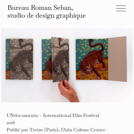
Bureau Roman Seban,
studio de design
graphique
tous les projets
éditions
identités
affiches
typographies
espace
autre
infos et contact
UNdocumenta – International Film Festival
2016
Publié par Treize (Paris), l’Asia Culture Center-