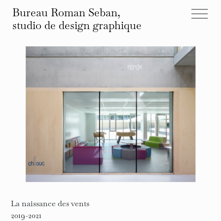
Bureau Roman Seban,
studio de design
graphique
tous les projets
éditions
identités
affiches
typographies
espace
autre
infos et contact
La naissance des vents
2019-2021