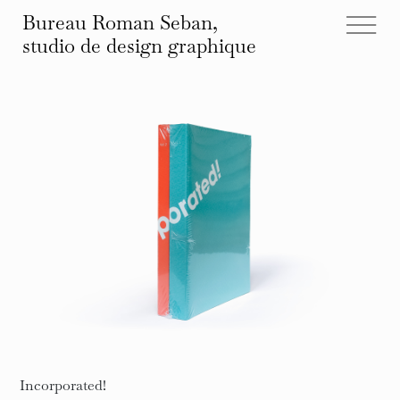
Bureau Roman Seban,
studio de design
graphique
tous les projets
éditions
identités
affiches
typographies
espace
autre
infos et contact
Incorporated!