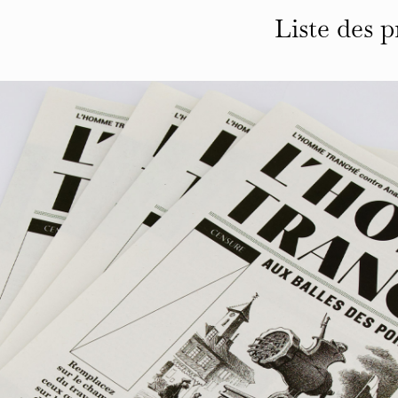
Liste des p
tous les projets
éditions
identités
affiches
typographies
espace
autre
infos et contact