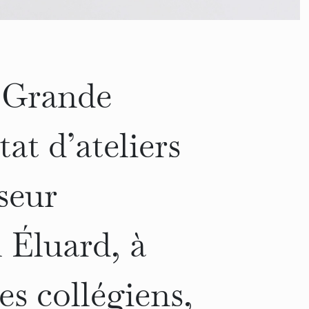
a Grande
at d’ateliers
seur
 Éluard, à
es collégiens,