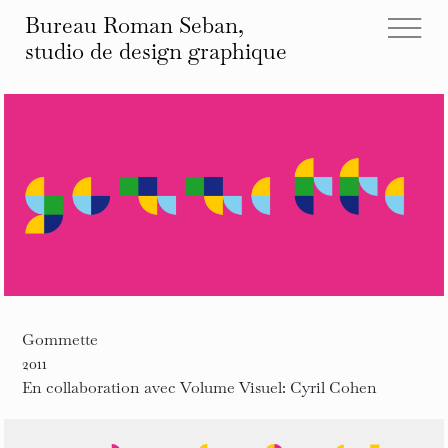
Bureau Roman Seban,
studio de design
graphique
tous les projets
éditions
identités
affiches
typographies
espace
autre
infos et contact
Gommette
2011
En collaboration avec Volume Visuel: Cyril Cohen