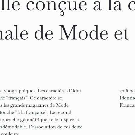
elle conçue à la 
nale de Mode et
es typographiques. Les caractères Didot
2016-20
yle “français”. Ce caractère se
Identit
tous les grands magazines de Mode
Françai
 touche “à la française”. Le second
approche géométrique : elle inspire la
 indémodable. L’association de ces deux
 couleurs.