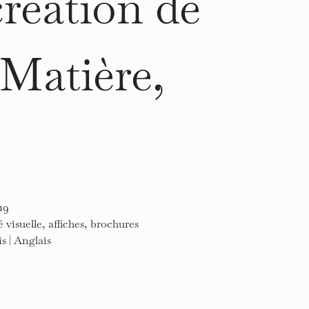
création de
 Matière,
19
é visuelle, affiches, brochures
s | Anglais