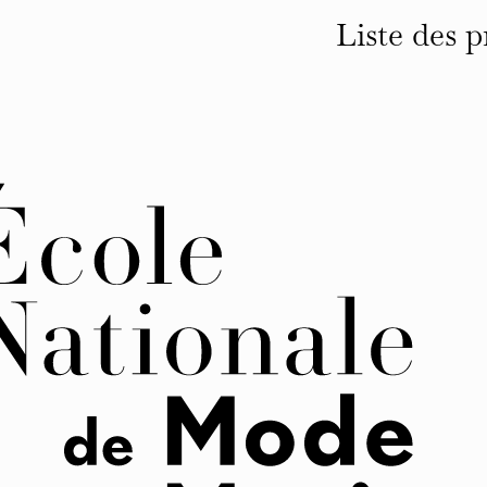
Liste des p
tous les projets
éditions
identités
affiches
typographies
espace
autre
infos et contact