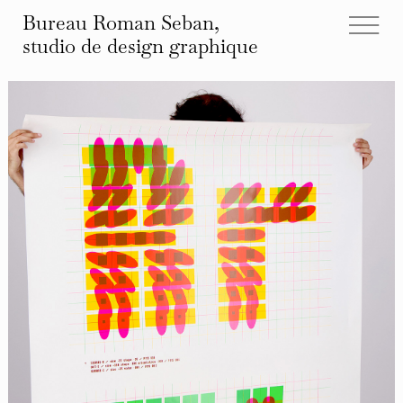
Bureau Roman Seban,
studio de design
graphique
tous les projets
éditions
identités
affiches
typographies
espaces
autre
infos et contact