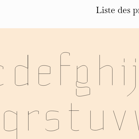
Liste des p
tous les projets
éditions
identités
affiches
typographies
espace
autre
infos et contact