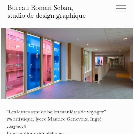
Bureau Roman Seban,
studio de design
graphique
tous les projets
éditions
identités
affiches
typographies
espace
autre
infos et contact
“Les lettres sont de belles manières de voyager”
1% artistique, lycée Maurice Genevoix, Ingré
2023-2024
Interventions signalétiques