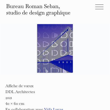
Bureau Roman Seban,
studio de design
graphique
tous les projets
éditions
identités
affiches
typographies
espace
autre
infos et contact
Affiche de vœux
DDL Architectes
2021
40 × 60 cm
En collaboration avec
Véfa Lucas