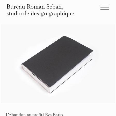
Bureau Roman Seban,
studio de design
graphique
tous les projets
éditions
identités
affiches
typographies
espace
autre
infos et contact
L’Abandon au profit | Eva Barto