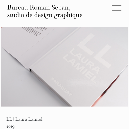
Bureau Roman Seban,
studio de design
graphique
tous les projets
éditions
identités
affiches
typographies
espace
autre
infos et contact
LL | Laura Lamiel
2019